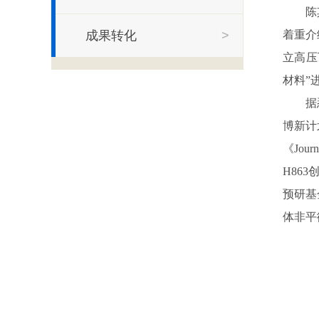
陈
成果转化
>
着重介
立高压
材料”
据
博新计
《Jou
H86
预研基
体非平