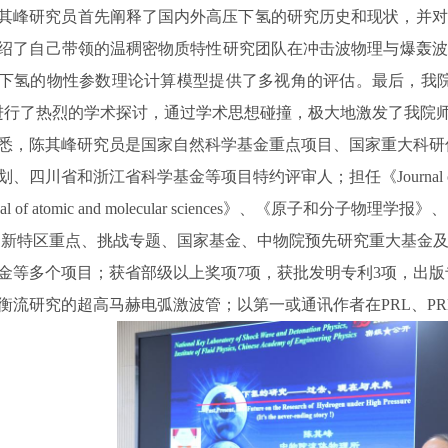
其峰研究员首先阐释了国内外高压下氢的研究历史和现状，并对
绍了自己带领的温稠密物质特性研究团队在冲击波物理与爆轰波
下氢的物性参数理论计算模型提供了多视角的评估。最后，我
进行了热烈的学术探讨，通过学术思想碰撞，极大地激发了我院
悉，陈其峰研究员是国家自然科学基金重点项目、国家重大科研
划、四川省和浙江省科学基金等项目特约评审人；担任《
Journal
rnal of atomic and molecular sciences》、《原子
3创新特区重点、挑战专题、国家基金、中物院预先研究重大基金
金等多个项目；获省部级以上奖项7项，获批发明专利3项，出版
衡流研究的超高马赫电弧激波管；以第一或通讯作者在PRL、PRB