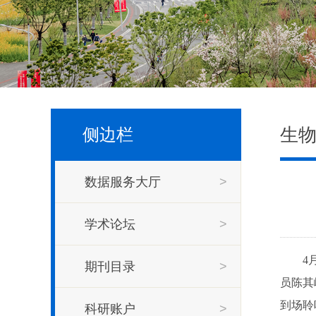
生
侧边栏
数据服务大厅
>
学术论坛
>
4
期刊目录
>
员陈其
到场聆
科研账户
>