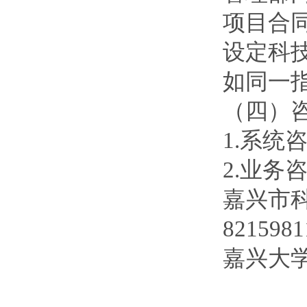
项目合
设定科
如同一
（四）
1.系统咨询
2.业务
嘉兴市
821598
嘉兴大