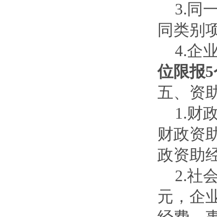
3.
同类别
4.
位限报
五、资
1.
财政资
政资助
2.
元，企