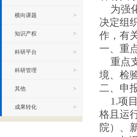
为强
横向课题
>
决定组
作，有
知识产权
>
一、重
科研平台
>
重点
科研管理
>
境、检
二、申
其他
>
1.
成果转化
>
格且运
院）、