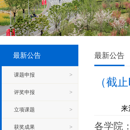
最新公告
最新公告
课题申报
>
（截止
评奖申报
>
来
立项课题
>
各学院
获奖成果
>