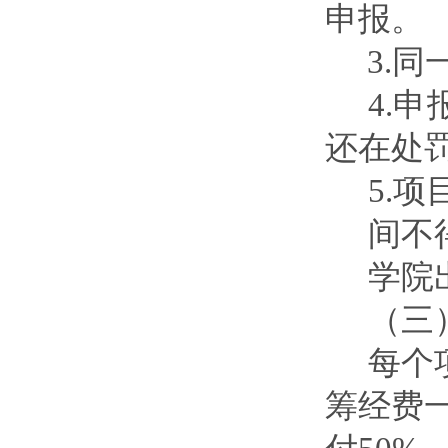
申报
。
3.
同
4.
申
还在处
5.
项
间不
学院
（三
每个
筹经费