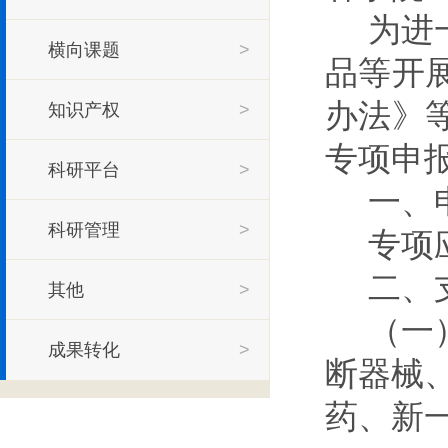
为进
横向课题
>
品
等开
办法
》
知识产权
>
专项
申
科研平台
>
一、
科研管理
>
专项
二、
其他
>
（一
成果转化
>
断器械
药、新