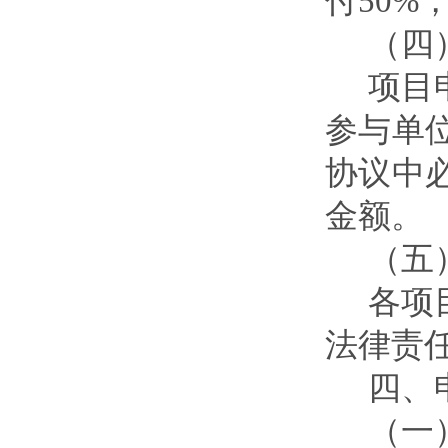
付
50%
（四
项目
参与单
协议中
金额
。
（五
各项
法律责
四
、
（一