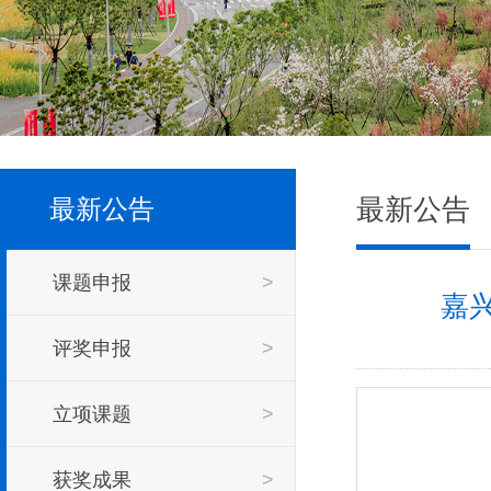
最新公告
最新公告
课题申报
>
嘉
评奖申报
>
立项课题
>
获奖成果
>